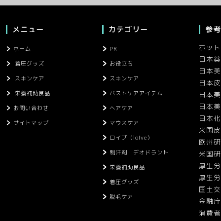
メニュー
カテゴリー
参考
ホット
ホーム
PR
日本薬
着圧グッズ
お役立ち
日本美
スキンケア
スキンケア
日本皮
栄養補助食品
バストケアアイテム
日本美
日本美
お問い合わせ
ヘアケア
日本化
サイトマップ
マウスケア
米国皮
ロイブ（loIve）
欧州研
制汗剤・デオドラント
米国研
厚生労
栄養補助食品
厚生労
着圧グッズ
国土交
脱毛ケア
金融庁
消費者