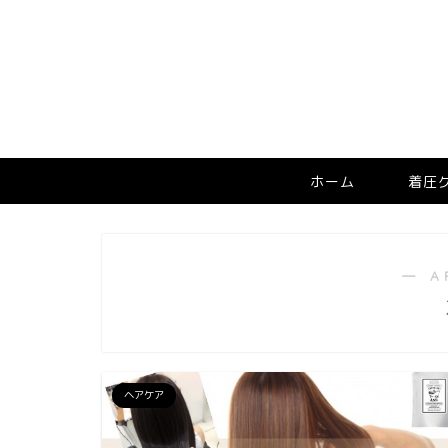
ホーム
着圧
― A
ヘアケア