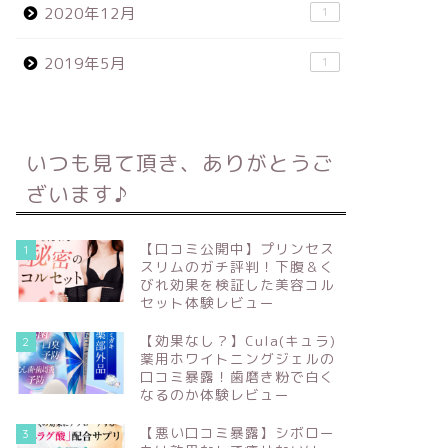
2020年12月
1
2019年5月
1
いつも見て頂き、ありがとうご
ざいます♪
【口コミ公開中】プリンセス
1
スリムのガチ評判！下腹＆く
びれ効果を検証した美容コル
セット体験レビュー
【効果なし？】Cula(キュラ)
2
薬用ホワイトニングジェルの
口コミ暴露！歯磨き粉で白く
なるのか体験レビュー
【悪い口コミ暴露】シボロー
3