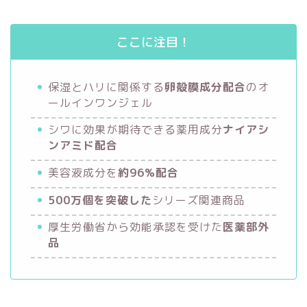
ここに注目！
保湿とハリに関係する
卵殻膜成分配合
のオ
ールインワンジェル
シワに効果が期待できる薬用成分
ナイアシ
ンアミド配合
美容液成分を
約96%配合
500万個を突破した
シリーズ関連商品
厚生労働省から効能承認を受けた
医薬部外
品