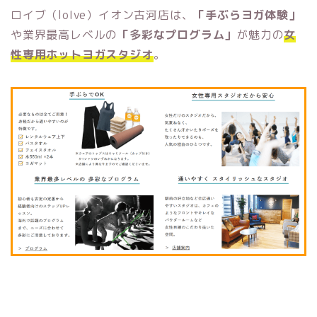
ロイブ（loIve）イオン古河店は、
「手ぶらヨガ体験」
や業界最高レベルの
「多彩なプログラム」
が魅力の
女
性専用ホットヨガスタジオ
。