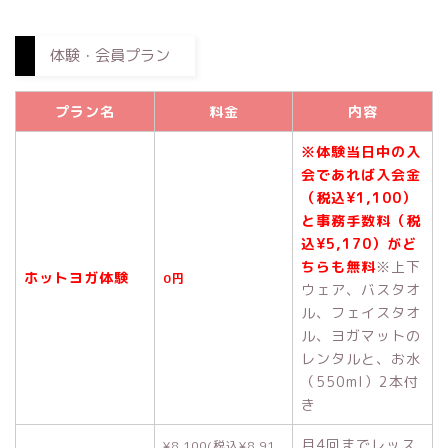
体験・会員プラン
プラン名
料金
内容
※体験当日中の入
会であれば入会金
（税込¥1,100）
と事務手数料（税
込¥5,170）がど
ちらも無料
※上下
ホットヨガ体験
0円
ウェア、バスタオ
ル、フェイスタオ
ル、ヨガマットの
レンタルと、お水
（550ml）2本付
き
月4回までレッス
¥8,100(税込¥8,91