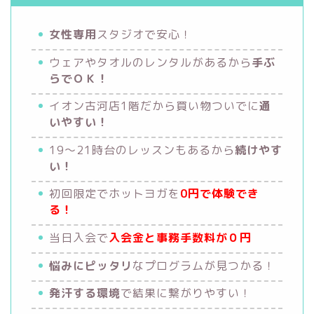
女性専用
スタジオで安心！
ウェアやタオルのレンタルがあるから
手ぶ
らでＯＫ！
イオン古河店1階だから買い物ついでに
通
いやすい！
19〜21時台のレッスンもあるから
続けやす
い！
初回限定でホットヨガを
0円で体験でき
る！
当日入会で
入会金と事務手数料が０円
悩みにピッタリ
なプログラムが見つかる！
発汗する環境
で結果に繋がりやすい！