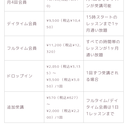
月4回会員
ンが受講可能
0)
15時スタートの
¥9,500（税込¥10,4
デイタイム会員
レッスンまで1ヶ
50）
月通い放題
すべての時間帯の
¥11,200（税込¥12,
フルタイム会員
レッスンが1ヶ月
320）
通い放題
¥2,850（税込¥3,13
1回ずつ受講され
5）～
ドロップイン
る場合
¥3,500 （税込¥3,8
50）/1回
¥570（税込¥627）
フルタイム/デイ
～
追加受講
タイム会員は1日
¥2,000 （税込¥2,2
1レッスンまで
00）/1回