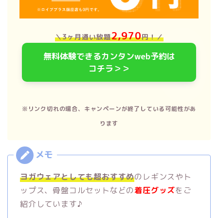
2,970
＼3ヶ月通い放題
円！
／
無料体験できるカンタンweb予約は
コチラ＞＞
※リンク切れの場合、キャンペーンが終了している可能性があ
ります
ヨガウェアとしても超おすすめ
のレギンスやト
ップス、骨盤コルセットなどの
着圧グッズ
をご
紹介しています♪