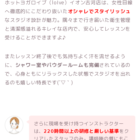
ホットヨガロイブ（loIve）イオン古河店は、女性目線
へ徹底的にこだわり抜いた
オシャレでスタイリッシュ
なスタジオ設計が魅力。隅々まで行き届いた衛生管理
と清潔感溢れるキレイな店内で、安心してレッスンを
受けることができますよ♪
またレッスン終了後でも気持ちよく汗を流せるよう
に、
シャワー室やパウダールームも完備
されているの
で、心身ともにリラックスした状態でスタジオを出れ
るのも嬉しい特長です(´▽｀)
さらに現場を受け持つインストラクター
は、
220時間以上の研修と厳しい基準
をク
リアしたスタッフのみ。講師陣の質にもこ