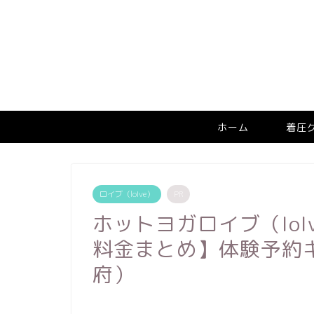
ホーム
着圧
ロイブ（loIve）
PR
ホットヨガロイブ（lo
料金まとめ】体験予約
府）