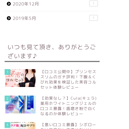
2020年12月
1
2019年5月
1
いつも見て頂き、ありがとうご
ざいます♪
【口コミ公開中】プリンセス
1
スリムのガチ評判！下腹＆く
びれ効果を検証した美容コル
セット体験レビュー
【効果なし？】Cula(キュラ)
2
薬用ホワイトニングジェルの
口コミ暴露！歯磨き粉で白く
なるのか体験レビュー
【悪い口コミ暴露】シボロー
3