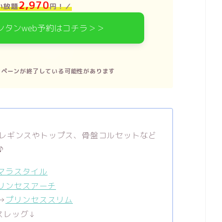
2,970
い放題
円！
／
ンタンweb予約はコチラ＞＞
ンペーンが終了している可能性があります
レギンスやトップス、骨盤コルセットなど
♪
マラスタイル
リンセスアーチ
→
プリンセススリム
スレッグ↓