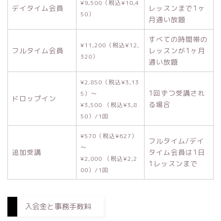
¥9,500（税込¥10,4
デイタイム会員
レッスンまで1ヶ
50）
月通い放題
すべての時間帯の
¥11,200（税込¥12,
フルタイム会員
レッスンが1ヶ月
320）
通い放題
¥2,850（税込¥3,13
1回ずつ受講され
5）～
ドロップイン
る場合
¥3,500 （税込¥3,8
50）/1回
¥570（税込¥627）
フルタイム/デイ
～
追加受講
タイム会員は1日
¥2,000 （税込¥2,2
1レッスンまで
00）/1回
入会金と事務手数料