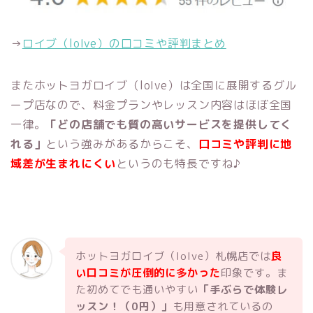
→
ロイブ（loIve）の口コミや評判まとめ
またホットヨガロイブ（loIve）は全国に展開するグル
ープ店なので、料金プランやレッスン内容はほぼ全国
一律。
「どの店舗でも質の高いサービスを提供してく
れる」
という強みがあるからこそ、
口コミや評判に地
域差が生まれにくい
というのも特長ですね♪
ホットヨガロイブ（loIve）札幌店では
良
い口コミが圧倒的に多かった
印象です。ま
た初めてでも通いやすい
「手ぶらで体験レ
ッスン！（0円）」
も用意されているの