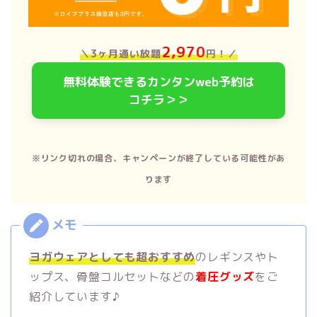
2,970
＼3ヶ月通い放題
円！
／
無料体験できるカンタンweb予約は
コチラ＞＞
※リンク切れの場合、キャンペーンが終了している可能性があ
ります
ヨガウェアとしても超おすすめ
のレギンスやト
ップス、骨盤コルセットなどの
着圧グッズ
をご
紹介しています♪