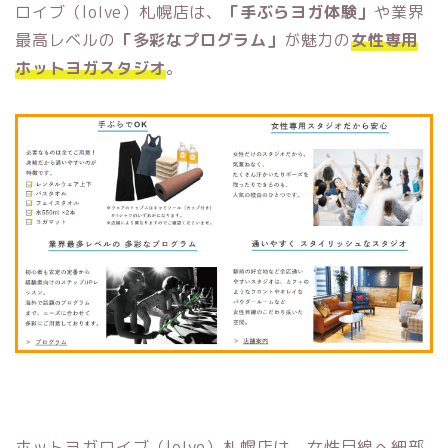
ロイブ（loIve）札幌店は、
「手ぶらヨガ体験」
や業界
最高レベルの
「多彩なプログラム」
が魅力の
女性専用
ホットヨガスタジオ
。
ホットヨガロイブ（loIve）札幌店は、女性目線へ細部