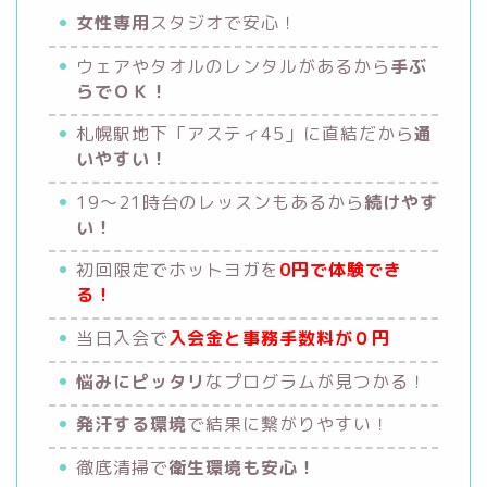
女性専用
スタジオで安心！
ウェアやタオルのレンタルがあるから
手ぶ
らでＯＫ！
札幌駅地下「アスティ45」に直結だから
通
いやすい！
19〜21時台のレッスンもあるから
続けやす
い！
初回限定でホットヨガを
0円で体験でき
る！
当日入会で
入会金と事務手数料が０円
悩みにピッタリ
なプログラムが見つかる！
発汗する環境
で結果に繋がりやすい！
徹底清掃で
衛生環境も安心！