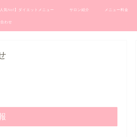
人気No1】ダイエットメニュー
サロン紹介
メニュー料金
い合わせ
せ
報