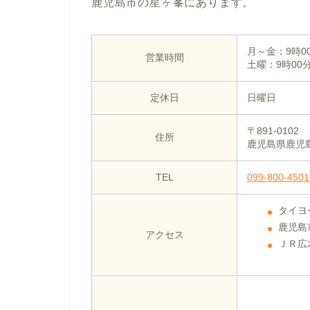
鹿児島市の星ヶ峯にあります。
月～金：9時00
営業時間
土曜：9時00分
定休日
日曜日
〒891-0102
住所
鹿児島県鹿児
TEL
099-800-4501
タイヨ
鹿児島
アクセス
ＪＲ広