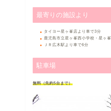
最寄りの施設より
タイヨー星ヶ峯店より車で3分
鹿児島市立星ヶ峯西小学校・星ヶ峯
ＪＲ広木駅より車で6分
駐車場
無料（先約5台まで）