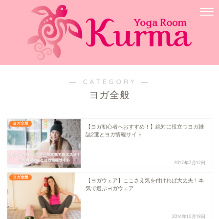
― CATEGORY ―
ヨガ全般
ヨガ全般
【ヨガ初心者へおすすめ！】絶対に役立つヨガ雑
誌2選とヨガ情報サイト
2017年3月12日
ヨガ全般
【ヨガウェア】ここさえ気を付ければ大丈夫！本
気で選ぶヨガウェア
2016年10月18日